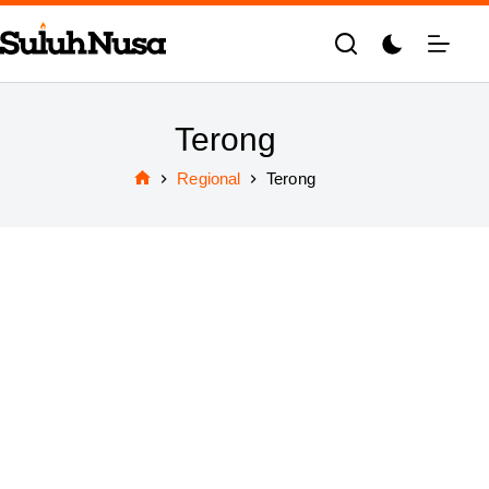
Skip
to
content
Terong
Regional
Terong
Home