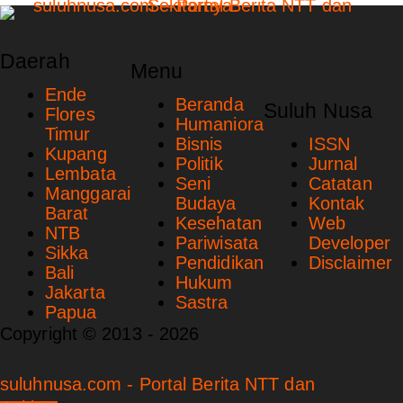
Daerah
Menu
Ende
Beranda
Suluh Nusa
Flores
Humaniora
Timur
Bisnis
ISSN
Kupang
Politik
Jurnal
Lembata
Seni
Catatan
Manggarai
Budaya
Kontak
Barat
Kesehatan
Web
NTB
Pariwisata
Developer
Sikka
Pendidikan
Disclaimer
Bali
Hukum
Jakarta
Sastra
Papua
Copyright © 2013 - 2026
suluhnusa.com - Portal Berita NTT dan