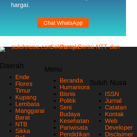
hargai.
Chat WhatsApp
Daerah
Menu
Ende
Beranda
Suluh Nusa
Flores
Humaniora
Timur
Bisnis
ISSN
Kupang
Politik
Jurnal
Lembata
Seni
Catatan
Manggarai
Budaya
Kontak
Barat
Kesehatan
Web
NTB
Pariwisata
Developer
Sikka
Pendidikan
Disclaimer