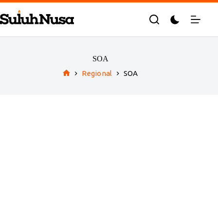
Skip
to
content
SOA
Regional
SOA
Home