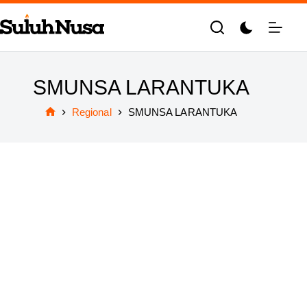
Skip
to
content
SMUNSA LARANTUKA
Regional
SMUNSA LARANTUKA
Home