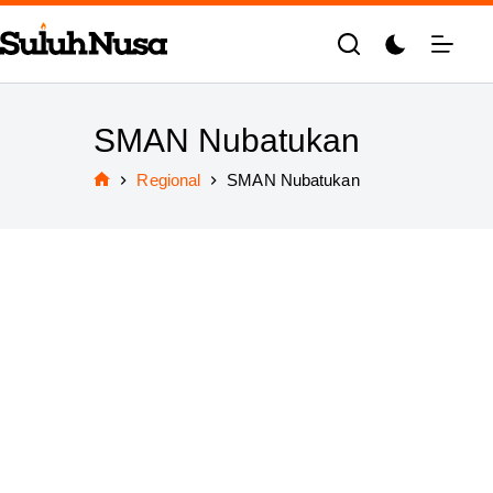
Skip
to
content
SMAN Nubatukan
Regional
SMAN Nubatukan
Home