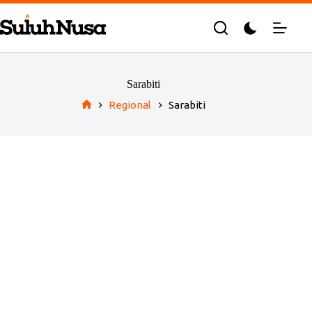
Skip
to
content
Sarabiti
Regional
Sarabiti
Home