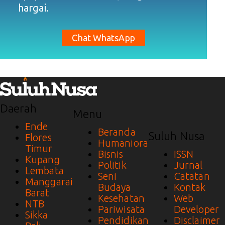
hargai.
Chat WhatsApp
Daerah
Menu
Ende
Beranda
Suluh Nusa
Flores
Humaniora
Timur
Bisnis
ISSN
Kupang
Politik
Jurnal
Lembata
Seni
Catatan
Manggarai
Budaya
Kontak
Barat
Kesehatan
Web
NTB
Pariwisata
Developer
Sikka
Pendidikan
Disclaimer