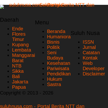
Daerah
Menu
Ende
Beranda
Suluh Nusa
Flores
Humaniora
Timur
Bisnis
ISSN
Kupang
Politik
Jurnal
Lembata
Seni
Catatan
Manggarai
Budaya
Kontak
Barat
Kesehatan
Web
NTB
Pariwisata
Developer
Sikka
Pendidikan
Disclaimer
Bali
Hukum
Jakarta
Sastra
Papua
Copyright © 2013 - 2026
suluhnusa.com - Portal Berita NTT dan