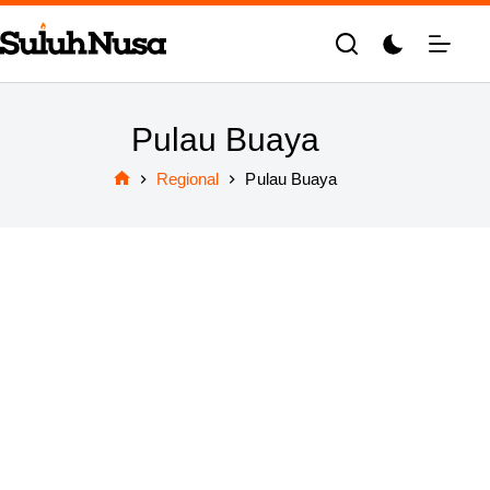
Skip
to
content
Pulau Buaya
Regional
Pulau Buaya
Home