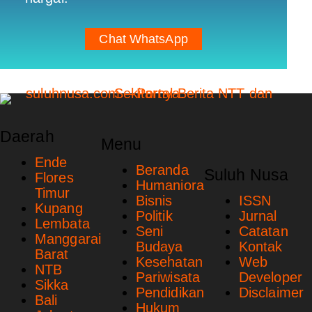
Chat WhatsApp
Daerah
Menu
Ende
Beranda
Suluh Nusa
Flores
Humaniora
Timur
Bisnis
ISSN
Kupang
Politik
Jurnal
Lembata
Seni
Catatan
Manggarai
Budaya
Kontak
Barat
Kesehatan
Web
NTB
Pariwisata
Developer
Sikka
Pendidikan
Disclaimer
Bali
Hukum