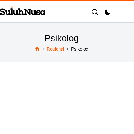
Skip
to
content
Psikolog
Regional
Psikolog
Home