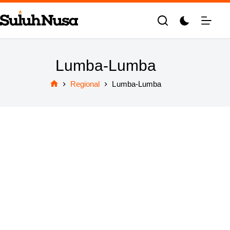
Skip
to
content
Lumba-Lumba
Regional
Lumba-Lumba
Home