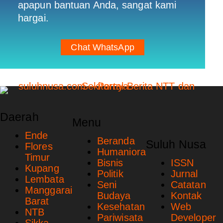
apapun bantuan Anda, sangat kami
hargai.
Chat WhatsApp
Daerah
Menu
Ende
Beranda
Suluh Nusa
Flores
Humaniora
Timur
Bisnis
ISSN
Kupang
Politik
Jurnal
Lembata
Seni
Catatan
Manggarai
Budaya
Kontak
Barat
Kesehatan
Web
NTB
Pariwisata
Developer