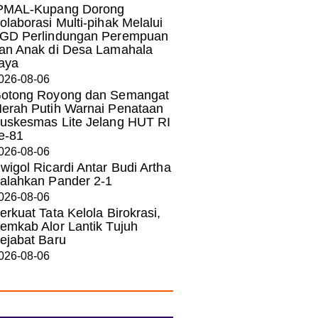
PMAL-Kupang Dorong
olaborasi Multi-pihak Melalui
GD Perlindungan Perempuan
an Anak di Desa Lamahala
aya
026-08-06
otong Royong dan Semangat
erah Putih Warnai Penataan
uskesmas Lite Jelang HUT RI
e-81
026-08-06
wigol Ricardi Antar Budi Artha
alahkan Pander 2-1
026-08-06
erkuat Tata Kelola Birokrasi,
emkab Alor Lantik Tujuh
ejabat Baru
026-08-06