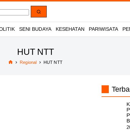
OLITIK
SENI BUDAYA
KESEHATAN
PARIWISATA
PE
HUT NTT
Regional
HUT NTT
Home
Terba
K
P
P
B
2