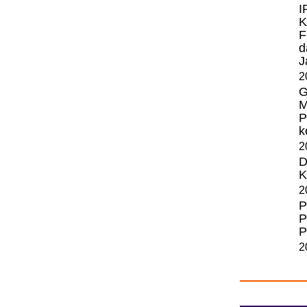
I
K
F
d
J
2
G
M
P
k
2
D
K
2
P
P
P
2