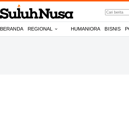
Skip
No
to
results
content
BERANDA
REGIONAL
HUMANIORA
BISNIS
P