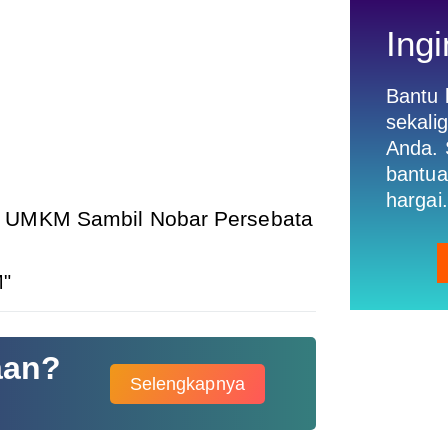
Ingi
Bantu
sekali
Anda. 
bantua
hargai.
n UMKM Sambil Nobar Persebata
M"
aan?
Selengkapnya