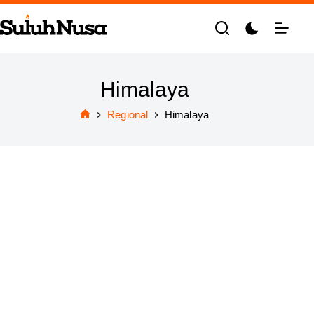
Skip
to
content
Himalaya
Regional
Himalaya
Home