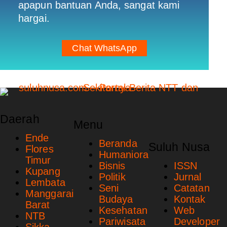
apapun bantuan Anda, sangat kami
hargai.
Chat WhatsApp
Daerah
Menu
Ende
Beranda
Suluh Nusa
Flores
Humaniora
Timur
Bisnis
ISSN
Kupang
Politik
Jurnal
Lembata
Seni
Catatan
Manggarai
Budaya
Kontak
Barat
Kesehatan
Web
NTB
Pariwisata
Developer