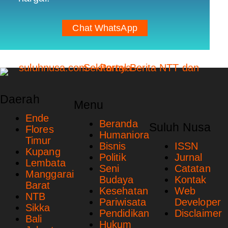
Chat WhatsApp
Daerah
Menu
Ende
Beranda
Suluh Nusa
Flores
Humaniora
Timur
Bisnis
ISSN
Kupang
Politik
Jurnal
Lembata
Seni
Catatan
Manggarai
Budaya
Kontak
Barat
Kesehatan
Web
NTB
Pariwisata
Developer
Sikka
Pendidikan
Disclaimer
Bali
Hukum