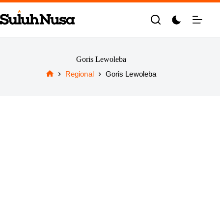
Skip
to
content
Goris Lewoleba
Regional
Goris Lewoleba
Home