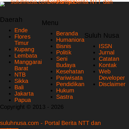
Daerah
Menu
Ende
Beranda
Suluh Nusa
Flores
Humaniora
Timur
Bisnis
ISSN
Kupang
Politik
Jurnal
Lembata
Seni
Catatan
Manggarai
Budaya
Kontak
Barat
Kesehatan
Web
NTB
Pariwisata
Developer
Sikka
Pendidikan
Disclaimer
Bali
Hukum
Jakarta
Sastra
Papua
Copyright © 2013 - 2026
suluhnusa.com - Portal Berita NTT dan