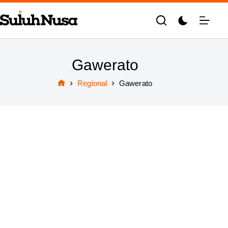
Skip
to
content
Gawerato
Regional
Gawerato
Home