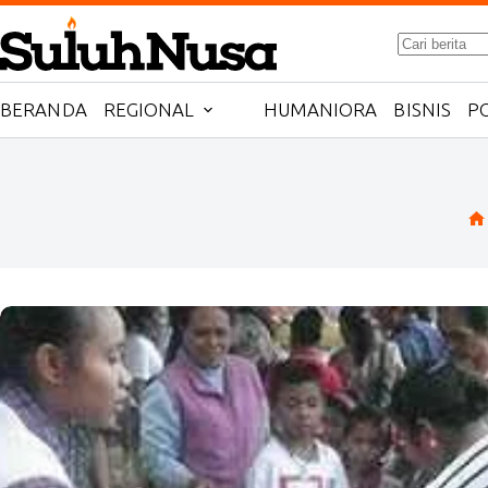
Skip
to
No
content
results
BERANDA
REGIONAL
HUMANIORA
BISNIS
PO
H