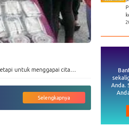
P
k
2
 tetapi untuk menggapai cita…
Ban
sekal
Anda. 
Anda
Selengkapnya