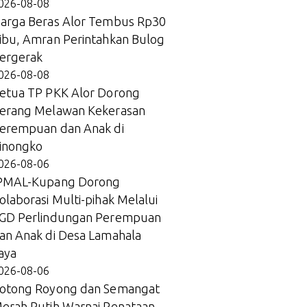
026-08-08
arga Beras Alor Tembus Rp30
ibu, Amran Perintahkan Bulog
ergerak
026-08-08
etua TP PKK Alor Dorong
erang Melawan Kekerasan
erempuan dan Anak di
inongko
026-08-06
PMAL-Kupang Dorong
olaborasi Multi-pihak Melalui
GD Perlindungan Perempuan
an Anak di Desa Lamahala
aya
026-08-06
otong Royong dan Semangat
erah Putih Warnai Penataan