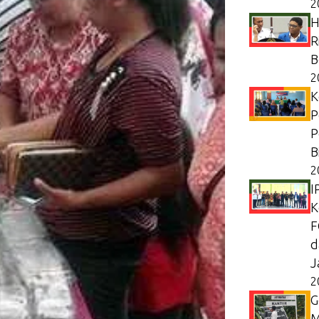
2
H
R
B
2
K
P
P
B
2
I
K
F
d
J
2
G
M