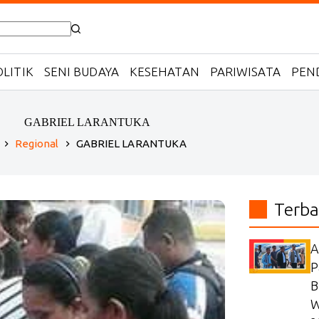
LITIK
SENI BUDAYA
KESEHATAN
PARIWISATA
PEN
GABRIEL LARANTUKA
Regional
GABRIEL LARANTUKA
ome
Terba
A
P
B
W