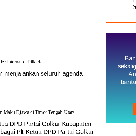
2
Ban
 Internal di Pilkada...
sekal
am menjalankan seluruh agenda
An
bantu
r, Maku Djawa di Timor Tengah Utara
etua DPD Partai Golkar Kabupaten
bagai Plt Ketua DPD Partai Golkar