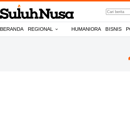
Skip
to
No
content
results
BERANDA
REGIONAL
HUMANIORA
BISNIS
P