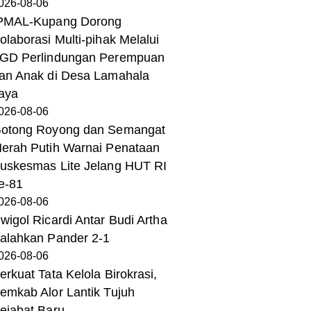
026-08-06
PMAL-Kupang Dorong
olaborasi Multi-pihak Melalui
GD Perlindungan Perempuan
an Anak di Desa Lamahala
aya
026-08-06
otong Royong dan Semangat
erah Putih Warnai Penataan
uskesmas Lite Jelang HUT RI
e-81
026-08-06
wigol Ricardi Antar Budi Artha
alahkan Pander 2-1
026-08-06
erkuat Tata Kelola Birokrasi,
emkab Alor Lantik Tujuh
ejabat Baru