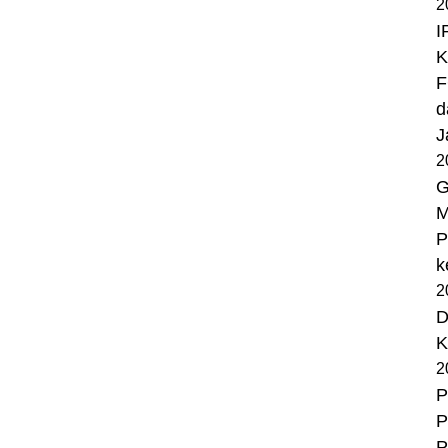
2
I
K
F
d
J
2
G
M
P
k
2
D
K
2
P
P
P