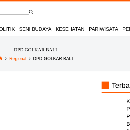
OLITIK
SENI BUDAYA
KESEHATAN
PARIWISATA
PE
DPD GOLKAR BALI
Regional
DPD GOLKAR BALI
Home
Terba
K
P
P
B