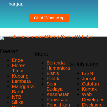
hargai.
Chat WhatsApp
Daerah
Menu
Ende
Beranda
Suluh Nusa
Flores
Humaniora
Timur
Bisnis
ISSN
Kupang
Politik
Jurnal
Lembata
Seni
Catatan
Manggarai
Budaya
Kontak
Barat
Kesehatan
Web
NTB
Pariwisata
Developer
Sikka
Pendidikan
Disclaimer