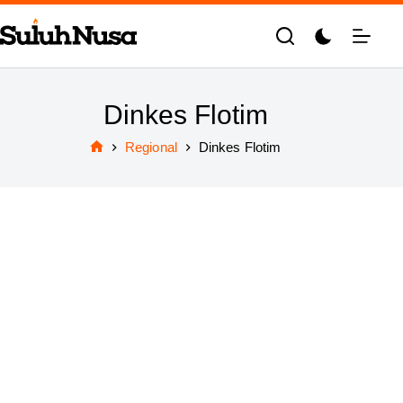
Skip
to
content
Dinkes Flotim
Regional
Dinkes Flotim
Home