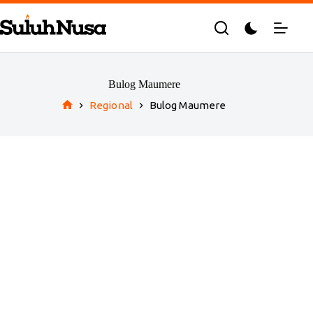
Skip
to
content
Bulog Maumere
Regional
Bulog Maumere
Home