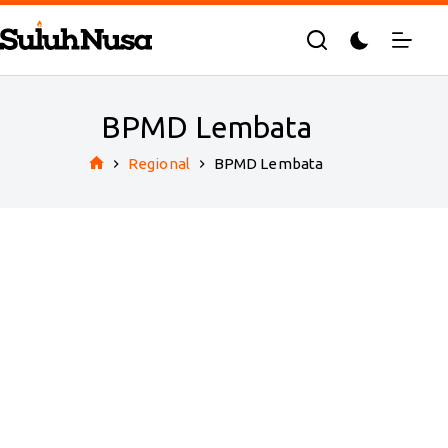
Skip
to
content
BPMD Lembata
Regional
BPMD Lembata
Home