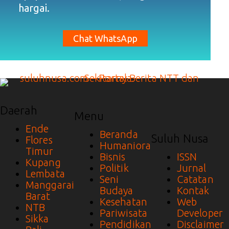
hargai.
Chat WhatsApp
Daerah
Menu
Ende
Beranda
Suluh Nusa
Flores
Humaniora
Timur
Bisnis
ISSN
Kupang
Politik
Jurnal
Lembata
Seni
Catatan
Manggarai
Budaya
Kontak
Barat
Kesehatan
Web
NTB
Pariwisata
Developer
Sikka
Pendidikan
Disclaimer