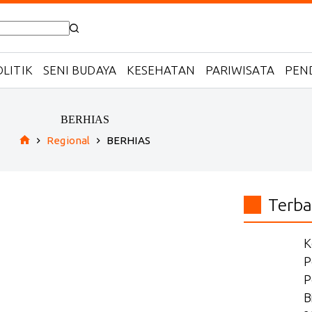
LITIK
SENI BUDAYA
KESEHATAN
PARIWISATA
PEN
BERHIAS
Regional
BERHIAS
Home
Terba
K
P
P
B