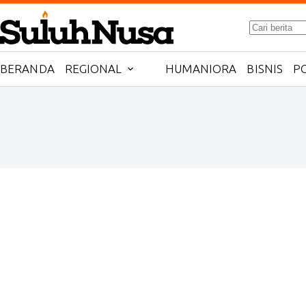
Skip
to
No
content
results
BERANDA
REGIONAL
HUMANIORA
BISNIS
PO