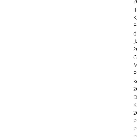
2
I
K
F
d
J
2
G
M
P
k
2
D
K
2
P
P
P