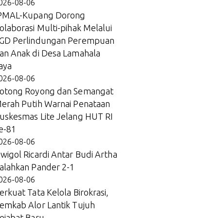
026-08-06
PMAL-Kupang Dorong
olaborasi Multi-pihak Melalui
GD Perlindungan Perempuan
an Anak di Desa Lamahala
aya
026-08-06
otong Royong dan Semangat
erah Putih Warnai Penataan
uskesmas Lite Jelang HUT RI
e-81
026-08-06
wigol Ricardi Antar Budi Artha
alahkan Pander 2-1
026-08-06
erkuat Tata Kelola Birokrasi,
emkab Alor Lantik Tujuh
ejabat Baru