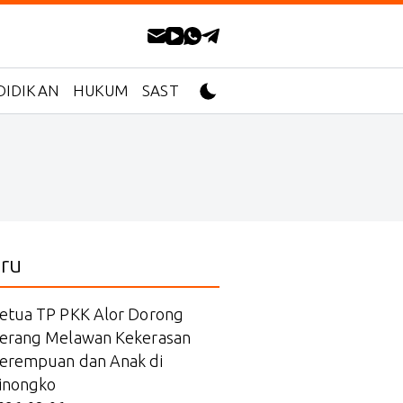
DIDIKAN
HUKUM
SASTRA
ru
etua TP PKK Alor Dorong
erang Melawan Kekerasan
erempuan dan Anak di
inongko