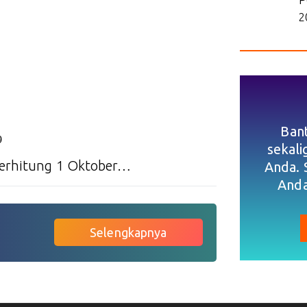
2
Ban
9
sekal
terhitung 1 Oktober…
Anda. 
Anda
Selengkapnya