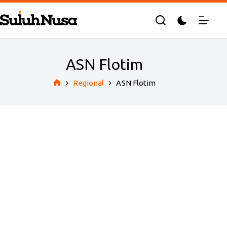
Skip
to
content
ASN Flotim
Regional
ASN Flotim
Home