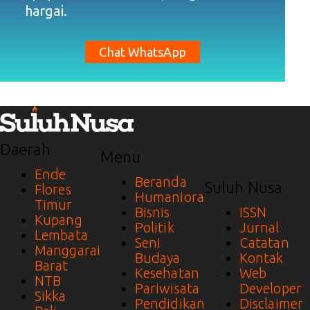
hargai.
Chat WhatsApp
Daerah
Menu
Ende
Beranda
Suluh Nusa
Flores
Humaniora
Timur
Bisnis
ISSN
Kupang
Politik
Jurnal
Lembata
Seni
Catatan
Manggarai
Budaya
Kontak
Barat
Kesehatan
Web
NTB
Pariwisata
Developer
Sikka
Pendidikan
Disclaimer