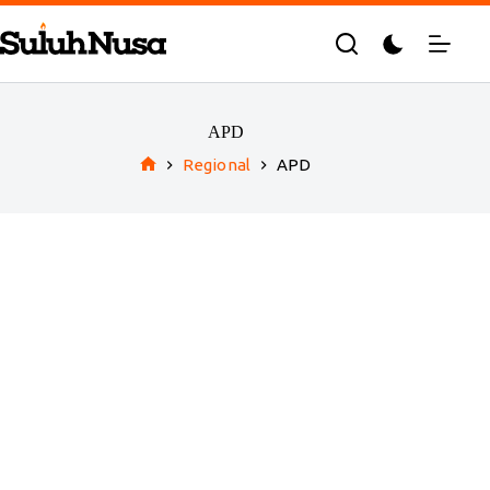
Skip
to
content
APD
Regional
APD
Home