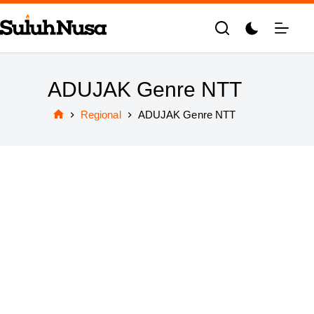
Skip
to
content
ADUJAK Genre NTT
Regional
ADUJAK Genre NTT
Home