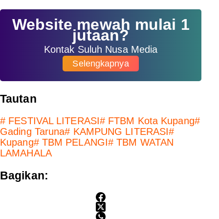
Website mewah mulai 1
jutaan?
Kontak Suluh Nusa Media
Selengkapnya
Tautan
#
FESTIVAL LITERASI
#
FTBM Kota Kupang
#
Gading Taruna
#
KAMPUNG LITERASI
#
Kupang
#
TBM PELANGI
#
TBM WATAN
LAMAHALA
Bagikan: