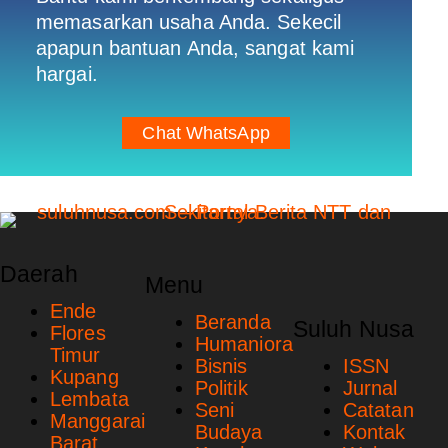
memasarkan usaha Anda. Sekecil
apapun bantuan Anda, sangat kami
hargai.
Chat WhatsApp
Daerah
Menu
Ende
Beranda
Suluh Nusa
Flores
Humaniora
Timur
Bisnis
ISSN
Kupang
Politik
Jurnal
Lembata
Seni
Catatan
Manggarai
Budaya
Kontak
Barat