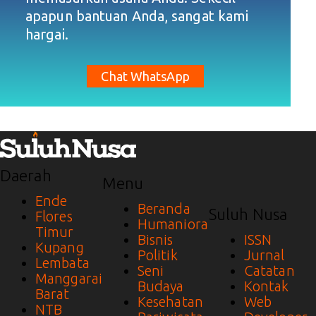
apapun bantuan Anda, sangat kami
hargai.
Chat WhatsApp
Daerah
Menu
Ende
Beranda
Suluh Nusa
Flores
Humaniora
Timur
Bisnis
ISSN
Kupang
Politik
Jurnal
Lembata
Seni
Catatan
Manggarai
Budaya
Kontak
Barat
Kesehatan
Web
NTB