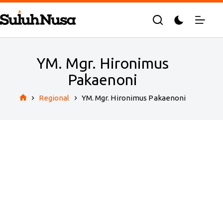
Skip
to
content
YM. Mgr. Hironimus
Pakaenoni
Regional
YM. Mgr. Hironimus Pakaenoni
Home