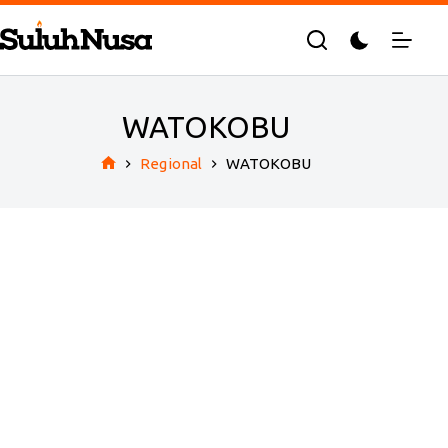
Skip
to
content
WATOKOBU
Regional
WATOKOBU
Home