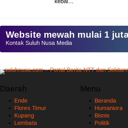
kebal…
Website mewah mulai 1 jut
Kontak Suluh Nusa Media
Daerah
Menu
Ende
Beranda
Flores Timur
Humaniora
Kupang
Bisnis
Lembata
Politik