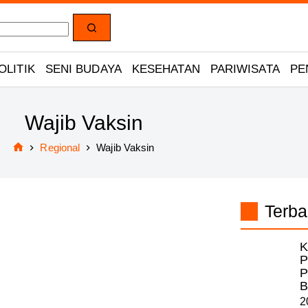
OLITIK
SENI BUDAYA
KESEHATAN
PARIWISATA
PE
Wajib Vaksin
Regional
Wajib Vaksin
Home
Terba
K
P
P
B
2