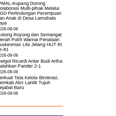
PMAL-Kupang Dorong
olaborasi Multi-pihak Melalui
GD Perlindungan Perempuan
an Anak di Desa Lamahala
aya
026-08-06
otong Royong dan Semangat
erah Putih Warnai Penataan
uskesmas Lite Jelang HUT RI
e-81
026-08-06
wigol Ricardi Antar Budi Artha
alahkan Pander 2-1
026-08-06
erkuat Tata Kelola Birokrasi,
emkab Alor Lantik Tujuh
ejabat Baru
026-08-06