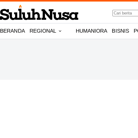
Skip
No
to
results
content
BERANDA
REGIONAL
HUMANIORA
BISNIS
P