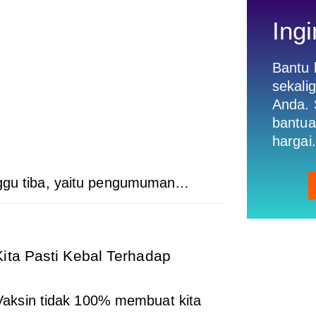
Ingi
Bantu
sekali
Anda. 
bantua
hargai.
nggu tiba, yaitu pengumuman…
ita Pasti Kebal Terhadap
ksin tidak 100% membuat kita