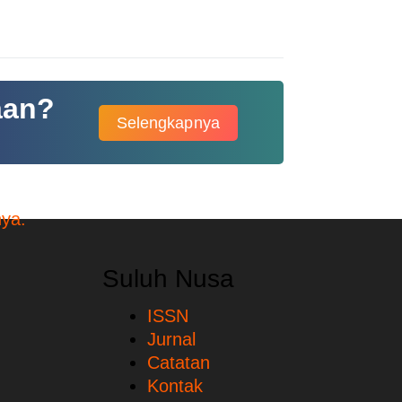
aan?
Selengkapnya
Suluh Nusa
ISSN
Jurnal
Catatan
Kontak