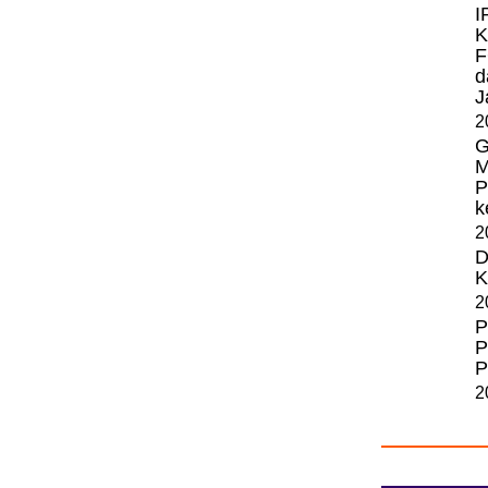
I
K
F
d
J
2
G
M
P
k
2
D
K
2
P
P
P
2