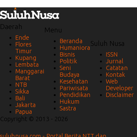
Daerah
Menu
Ende
Beranda
Suluh Nusa
Flores
Humaniora
Timur
Bisnis
ISSN
Kupang
Politik
Jurnal
Lembata
Seni
Catatan
Manggarai
Budaya
Kontak
Barat
Kesehatan
Web
NTB
Pariwisata
Developer
Sikka
Pendidikan
Disclaimer
Bali
Hukum
Jakarta
Sastra
Papua
Copyright © 2013 - 2026
suluhnusa.com - Portal Berita NTT dan