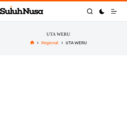
Skip
to
content
UTA WERU
Regional
UTA WERU
Home