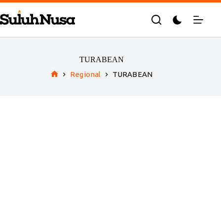
Skip
to
content
TURABEAN
Regional
TURABEAN
Home