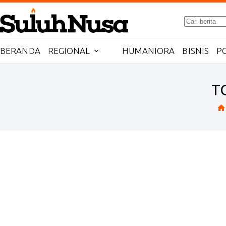
Skip
No
to
results
content
BERANDA
REGIONAL
HUMANIORA
BISNIS
PO
T