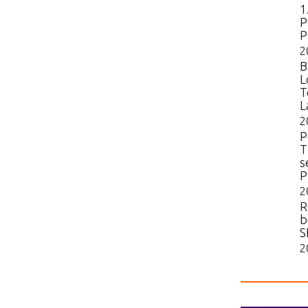
1
P
P
2
B
L
T
L
2
P
T
s
P
2
R
b
S
2