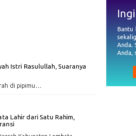
Ingi
Bantu
sekali
Anda. 
Anda, 
yah Istri Rasulullah, Suaranya
merah di pipimu…
ta Lahir dari Satu Rahim,
ransi