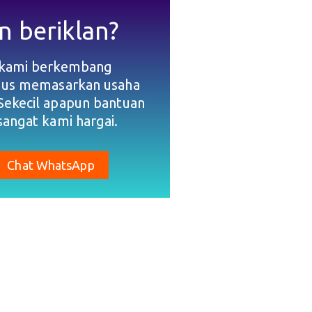
n beriklan?
 kami berkembang
gus memasarkan usaha
Sekecil apapun bantuan
sangat kami hargai.
Chat WhatsApp