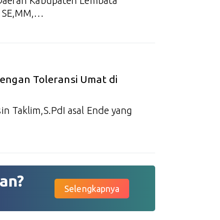
 Daerah Kabupaten Lembata
, SE,MM,…
engan Toleransi Umat di
n Taklim,S.PdI asal Ende yang
an?
Selengkapnya