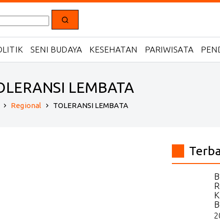
LITIK
SENI BUDAYA
KESEHATAN
PARIWISATA
PEN
OLERANSI LEMBATA
Regional
TOLERANSI LEMBATA
Home
Terb
B
R
K
B
2