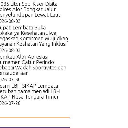
.085 Liter Sopi Kiser Disita,
olres Alor Bongkar Jalur
enyelundupan Lewat Laut
026-08-03
upati Lembata Buka
okakarya Kesehatan Jiwa,
egaskan Komitmen Wujudkan
ayanan Keshatan Yang Inklusif
026-08-03
emkab Alor Apresiasi
urnamen Catur Perindo
ebagai Wadah Sportivitas dan
ersaudaraan
026-07-30
esmi LBH SIKAP Lembata
erubah nama menjadi LBH
IKAP Nusa Tengara Timur
026-07-28