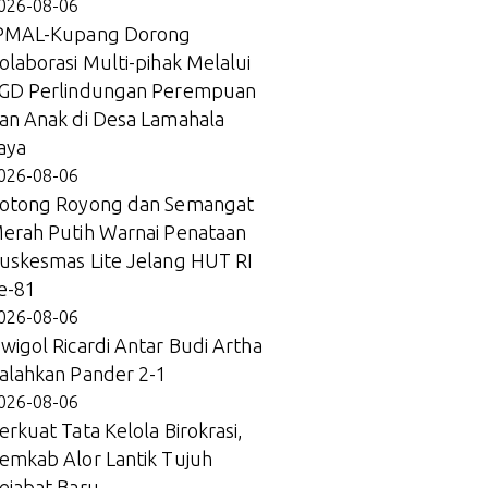
026-08-06
PMAL-Kupang Dorong
olaborasi Multi-pihak Melalui
GD Perlindungan Perempuan
an Anak di Desa Lamahala
aya
026-08-06
otong Royong dan Semangat
erah Putih Warnai Penataan
uskesmas Lite Jelang HUT RI
e-81
026-08-06
wigol Ricardi Antar Budi Artha
alahkan Pander 2-1
026-08-06
erkuat Tata Kelola Birokrasi,
emkab Alor Lantik Tujuh
ejabat Baru