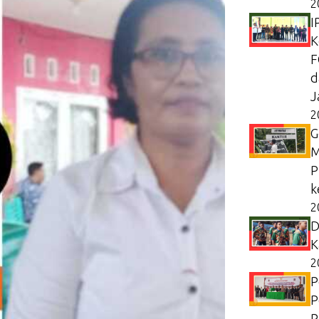
2
I
K
F
d
J
2
G
M
P
k
2
D
K
2
P
P
P