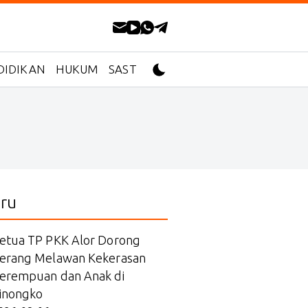
DIDIKAN
HUKUM
SASTRA
ru
etua TP PKK Alor Dorong
erang Melawan Kekerasan
erempuan dan Anak di
inongko