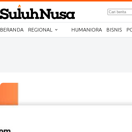
Skip
to
No
content
results
BERANDA
REGIONAL
HUMANIORA
BISNIS
PO