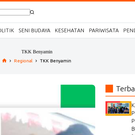
LITIK
SENI BUDAYA
KESEHATAN
PARIWISATA
PEN
TKK Benyamin
Regional
TKK Benyamin
Home
Terba
K
P
P
B