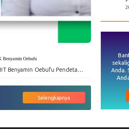
2
Ban
K Benyamin Oebufu
sekal
MIT Benyamin Oebufu Pendeta…
Anda. 
Anda
Selengkapnya