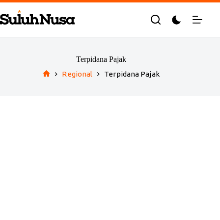
Skip
to
content
Terpidana Pajak
Regional
Terpidana Pajak
Home