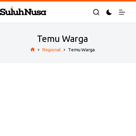
Skip
to
content
Temu Warga
Regional
Temu Warga
Home