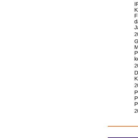
I
K
F
d
J
2
G
M
P
k
2
D
K
2
P
P
P
2