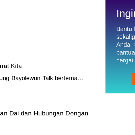
Ingi
Bantu
sekali
Anda. 
bantua
hargai.
mat Kita
ung Bayolewun Talk bertema…
asan Dai dan Hubungan Dengan