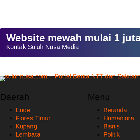
Website mewah mulai 1 jut
Kontak Suluh Nusa Media
Daerah
Menu
Ende
Beranda
Flores Timur
Humaniora
Kupang
Bisnis
Lembata
Politik