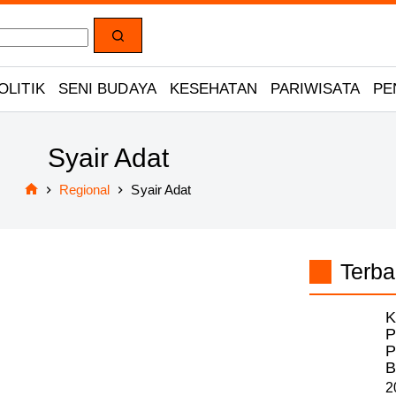
OLITIK
SENI BUDAYA
KESEHATAN
PARIWISATA
PE
Syair Adat
Regional
Syair Adat
Home
Terba
K
P
P
B
2