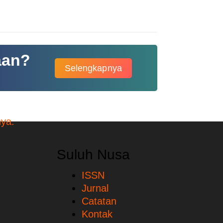
aan?
Selengkapnya
Suluh Nusa
ISSN
Jurnal
Catatan
Kontak