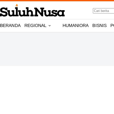
Skip
No
to
results
content
BERANDA
REGIONAL
HUMANIORA
BISNIS
P