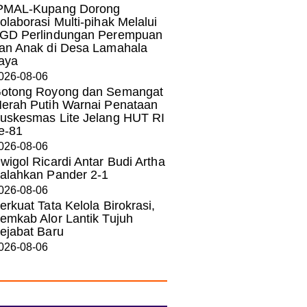
PMAL-Kupang Dorong
olaborasi Multi-pihak Melalui
GD Perlindungan Perempuan
an Anak di Desa Lamahala
aya
026-08-06
otong Royong dan Semangat
erah Putih Warnai Penataan
uskesmas Lite Jelang HUT RI
e-81
026-08-06
wigol Ricardi Antar Budi Artha
alahkan Pander 2-1
026-08-06
erkuat Tata Kelola Birokrasi,
emkab Alor Lantik Tujuh
ejabat Baru
026-08-06