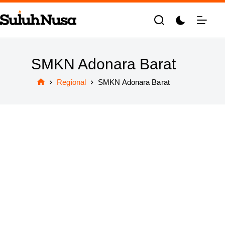
Skip
to
content
SMKN Adonara Barat
Regional
SMKN Adonara Barat
Home