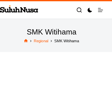
Skip
to
content
SMK Witihama
Regional
SMK Witihama
Home