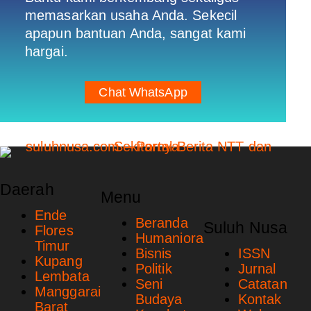
memasarkan usaha Anda. Sekecil
apapun bantuan Anda, sangat kami
hargai.
Chat WhatsApp
Daerah
Menu
Ende
Beranda
Suluh Nusa
Flores
Humaniora
Timur
Bisnis
ISSN
Kupang
Politik
Jurnal
Lembata
Seni
Catatan
Manggarai
Budaya
Kontak
Barat