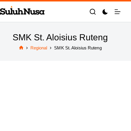
Skip
to
content
SMK St. Aloisius Ruteng
Regional
SMK St. Aloisius Ruteng
Home