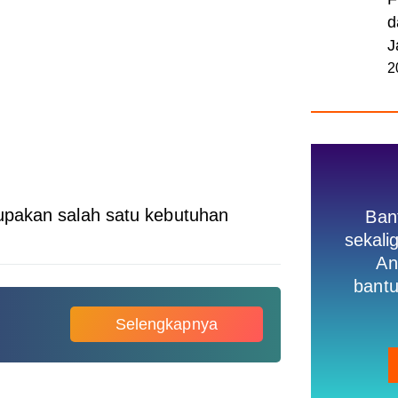
d
J
2
upakan salah satu kebutuhan
Ban
sekal
An
bantu
Selengkapnya