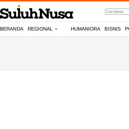
Skip
to
No
content
results
BERANDA
REGIONAL
HUMANIORA
BISNIS
P