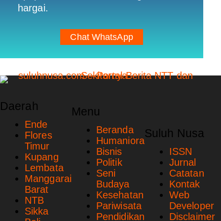
hargai.
Chat WhatsApp
Daerah
Menu
Ende
Beranda
Suluh Nusa
Flores
Humaniora
Timur
Bisnis
ISSN
Kupang
Politik
Jurnal
Lembata
Seni
Catatan
Manggarai
Budaya
Kontak
Barat
Kesehatan
Web
NTB
Pariwisata
Developer
Sikka
Pendidikan
Disclaimer