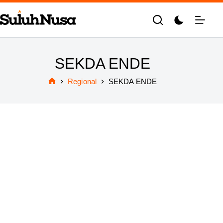
Skip
to
content
SEKDA ENDE
Regional
SEKDA ENDE
Home