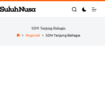
Skip
to
content
SDN Tanjung Bahagia
Regional
SDN Tanjung Bahagia
Home