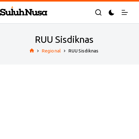
Skip
to
content
RUU Sisdiknas
Regional
RUU Sisdiknas
Home