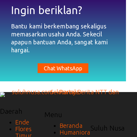
Ingin beriklan?
Bantu kami berkembang sekaligus
memasarkan usaha Anda. Sekecil
apapun bantuan Anda, sangat kami
hargai.
Chat WhatsApp
Daerah
Menu
Ende
Beranda
Suluh Nusa
Flores
Humaniora
Timur