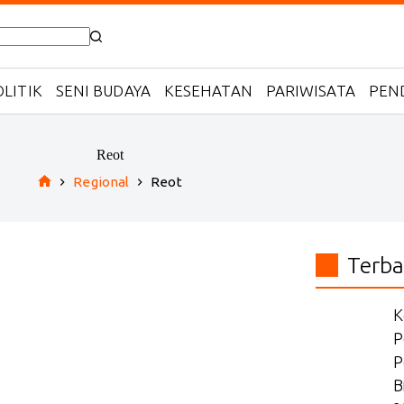
LITIK
SENI BUDAYA
KESEHATAN
PARIWISATA
PEN
Reot
Regional
Reot
Home
Terba
K
P
P
B