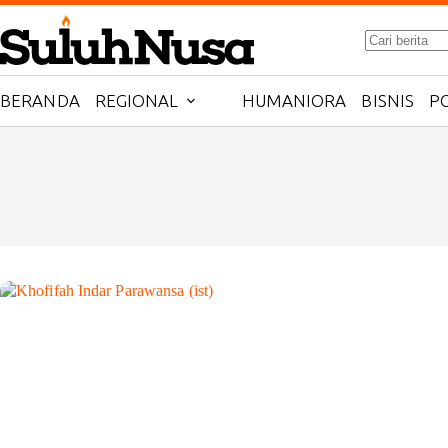
Skip
to
No
content
results
BERANDA
REGIONAL
HUMANIORA
BISNIS
PO