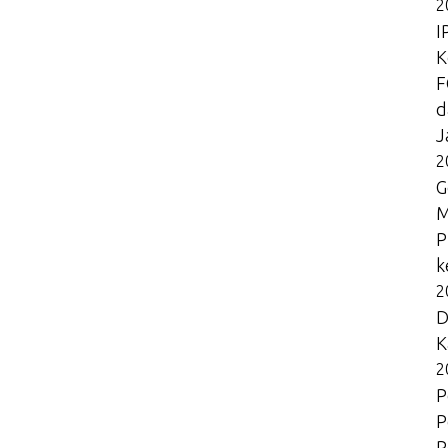
2
I
K
F
d
J
2
G
M
P
k
2
D
K
2
P
P
P