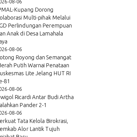
026-08-06
PMAL-Kupang Dorong
olaborasi Multi-pihak Melalui
GD Perlindungan Perempuan
an Anak di Desa Lamahala
aya
026-08-06
otong Royong dan Semangat
erah Putih Warnai Penataan
uskesmas Lite Jelang HUT RI
e-81
026-08-06
wigol Ricardi Antar Budi Artha
alahkan Pander 2-1
026-08-06
erkuat Tata Kelola Birokrasi,
emkab Alor Lantik Tujuh
ejabat Baru