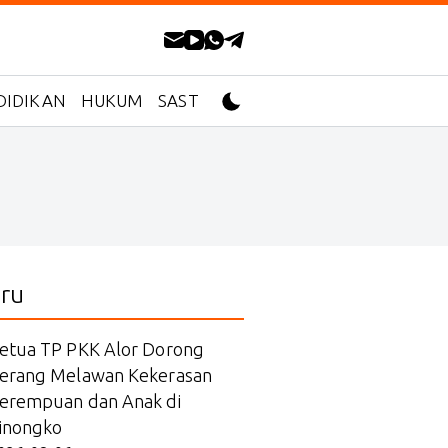
DIDIKAN
HUKUM
SASTRA
ru
etua TP PKK Alor Dorong
erang Melawan Kekerasan
erempuan dan Anak di
inongko