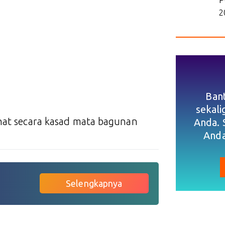
2
Ban
sekal
ihat secara kasad mata bagunan
Anda. 
Anda
Selengkapnya