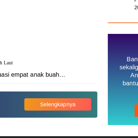
2
Ban
h Laut
sekal
uasi empat anak buah…
An
bantu
Selengkapnya