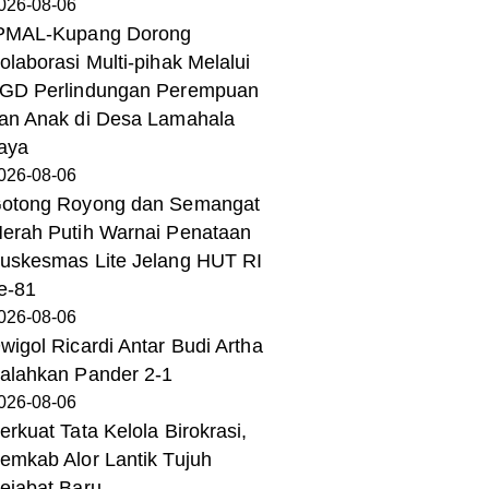
026-08-06
PMAL-Kupang Dorong
olaborasi Multi-pihak Melalui
GD Perlindungan Perempuan
an Anak di Desa Lamahala
aya
026-08-06
otong Royong dan Semangat
erah Putih Warnai Penataan
uskesmas Lite Jelang HUT RI
e-81
026-08-06
wigol Ricardi Antar Budi Artha
alahkan Pander 2-1
026-08-06
erkuat Tata Kelola Birokrasi,
emkab Alor Lantik Tujuh
ejabat Baru