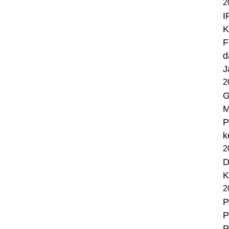
2
I
K
F
d
J
2
G
M
P
k
2
D
K
2
P
P
P