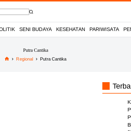
OLITIK
SENI BUDAYA
KESEHATAN
PARIWISATA
PE
Putra Cantika
Regional
Putra Cantika
Home
Terba
K
P
P
B