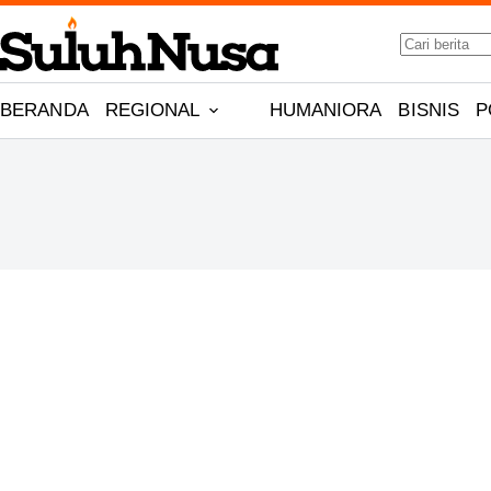
Skip
to
No
content
results
BERANDA
REGIONAL
HUMANIORA
BISNIS
P