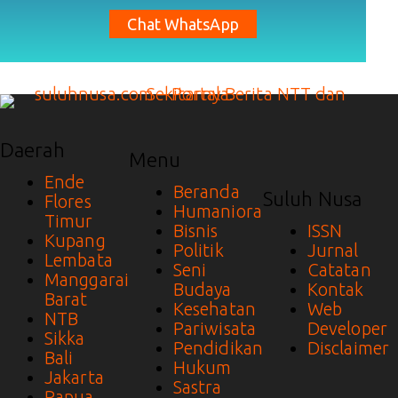
Chat WhatsApp
Daerah
Menu
Ende
Beranda
Suluh Nusa
Flores
Humaniora
Timur
Bisnis
ISSN
Kupang
Politik
Jurnal
Lembata
Seni
Catatan
Manggarai
Budaya
Kontak
Barat
Kesehatan
Web
NTB
Pariwisata
Developer
Sikka
Pendidikan
Disclaimer
Bali
Hukum
Jakarta
Sastra
Papua