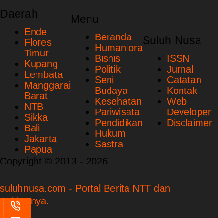
Daerah
Menu
Ende
Beranda
Suluh Nusa
Flores
Humaniora
Timur
Bisnis
ISSN
Kupang
Politik
Jurnal
Lembata
Seni
Catatan
Manggarai
Budaya
Kontak
Barat
Kesehatan
Web
NTB
Pariwisata
Developer
Sikka
Pendidikan
Disclaimer
Bali
Hukum
Jakarta
Sastra
Papua
Copyright © 2013 - 2026
suluhnusa.com - Portal Berita NTT dan
Sekitarnya.