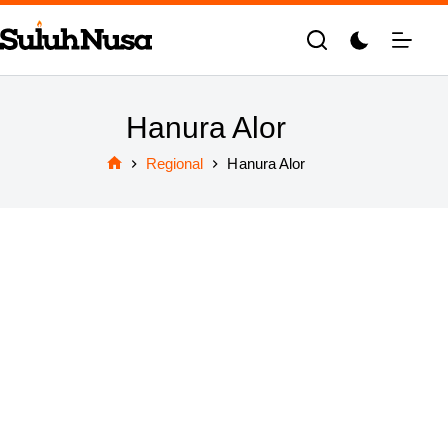
Skip
to
content
Hanura Alor
Regional
Hanura Alor
Home